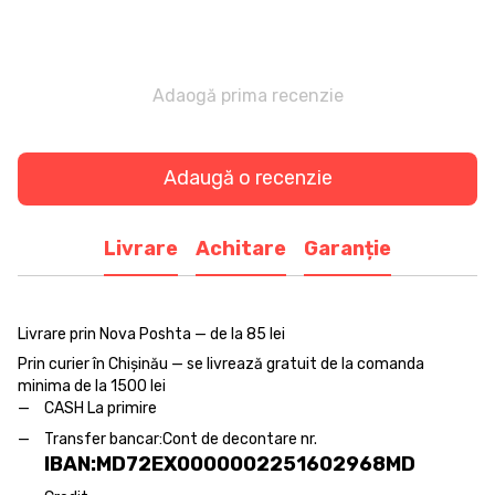
Adaogă prima recenzie
Adaugă o recenzie
Livrare
Achitare
Garanție
Livrare prin Nova Poshta — de la 85 lei
Prin curier în Chișinău — se livrează gratuit de la comanda
minima de la 1500 lei
CASH La primire
Transfer bancar:
Cont de decontare nr.
IBAN:MD72EX0000002251602968MD