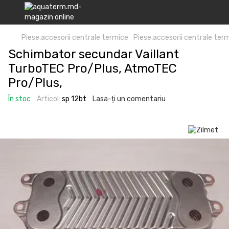
Piese,accesorii centrale termice
Piese,accesorii centrale ter
Schimbator secundar Vaillant
TurboTEC Pro/Plus, AtmoTEC
Pro/Plus,
În stoc
Articol:
sp 12bt
Lasa-ți un comentariu