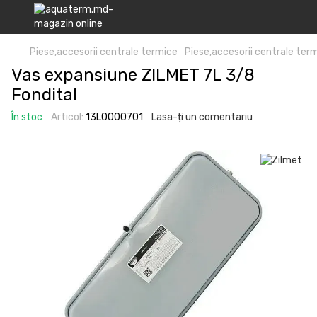
Piese,accesorii centrale termice
Piese,accesorii centrale ter
Vas expansiune ZILMET 7L 3/8
Fondital
În stoc
Articol:
13L0000701
Lasa-ți un comentariu