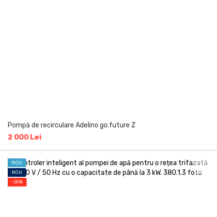
Pompă de recirculare Adelino go.future Z
2 000 Lei
NOU
NOU
−31%