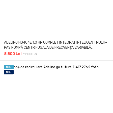
ADELINO HS404E 1.0 HP COMPLET INTEGRAT INTELIGENT MULTI-
PAS POMPĂ CENTRIFUGALĂ DE FRECVENȚĂ VARIABILĂ
(INVERTOR)
8 800 Lei
11 100 Lei
NOU
NOU