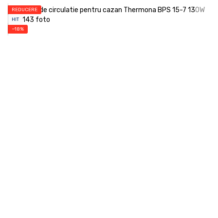
REDUCERE
HIT
−18%