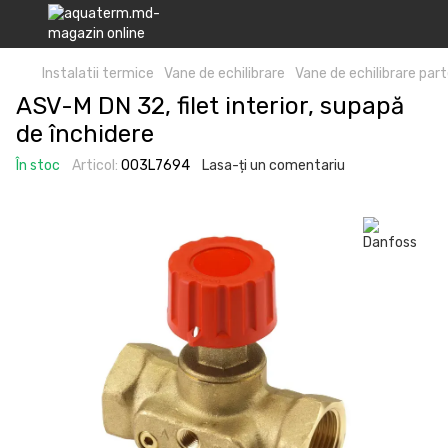
Instalatii termice
Vane de echilibrare
Vane de echilibrare pa
ASV-M DN 32, filet interior, supapă
de închidere
În stoc
Articol:
003L7694
Lasa-ți un comentariu