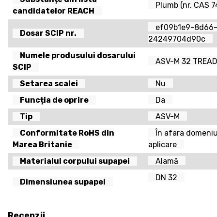
Plumb (nr. CAS 
candidatelor REACH
ef09b1e9-8d66
Dosar SCIP nr.
24249704d90c
Numele produsului dosarului
ASV-M 32 TREAD
SCIP
Setarea scalei
Nu
Funcția de oprire
Da
Tip
ASV-M
Conformitate RoHS din
În afara domeniu
Marea Britanie
aplicare
Materialul corpului supapei
Alamă
DN 32
Dimensiunea supapei
Recenzii