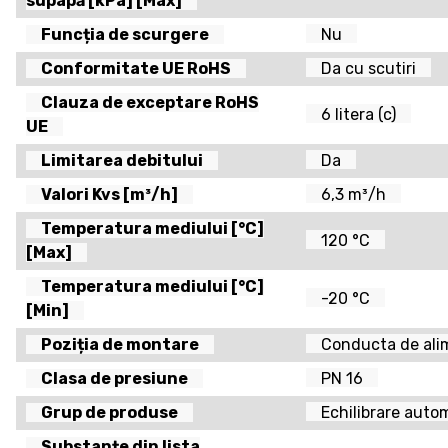
supapă [kPa] [Max]
Funcția de scurgere
Nu
Conformitate UE RoHS
Da cu scutiri
Clauza de exceptare RoHS
6 litera (c)
UE
Limitarea debitului
Da
Valori Kvs [m³/h]
6,3 m³/h
Temperatura mediului [°C]
120 °C
[Max]
Temperatura mediului [°C]
-20 °C
[Min]
Poziția de montare
Conducta de ali
Clasa de presiune
PN 16
Grup de produse
Echilibrare auto
Substanțe din lista