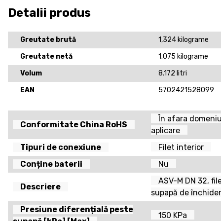
Detalii produs
Greutate brută
1,324 kilograme
Greutate netă
1.075 kilograme
Volum
8.172 litri
EAN
5702421528099
În afara domeniu
Conformitate China RoHS
aplicare
Tipuri de conexiune
Filet interior
Conține baterii
Nu
ASV-M DN 32, file
Descriere
supapă de închide
Presiune diferențială peste
150 KPa