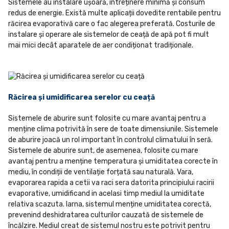
Sistemele au instalare ușoară, întreținere minimă și consum
redus de energie. Există multe aplicații dovedite rentabile pentru
răcirea evaporativă care o fac alegerea preferată. Costurile de
instalare și operare ale sistemelor de ceață de apă pot fi mult
mai mici decât aparatele de aer condiționat tradiționale.
Răcirea și umidificarea serelor cu ceață
Sistemele de aburire sunt folosite cu mare avantaj pentru a
menține clima potrivită în sere de toate dimensiunile. Sistemele
de aburire joacă un rol important în controlul climatului în seră.
Sistemele de aburire sunt, de asemenea, folosite cu mare
avantaj pentru a menține temperatura și umiditatea corecte în
mediu, în condiții de ventilație forțată sau naturală. Vara,
evaporarea rapida a cetii va raci sera datorita principiului racirii
evaporative, umidificand in acelasi timp mediul la umiditate
relativa scazuta. Iarna, sistemul menține umiditatea corectă,
prevenind deshidratarea culturilor cauzată de sistemele de
încălzire. Mediul creat de sistemul nostru este potrivit pentru