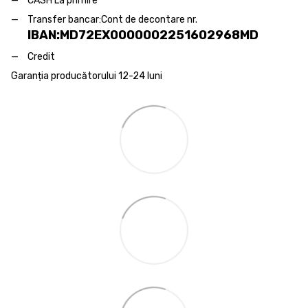
CASH La primire
Transfer bancar:
Cont de decontare nr.
IBAN:MD72EX0000002251602968MD
Credit
Garanția producătorului 12-24 luni