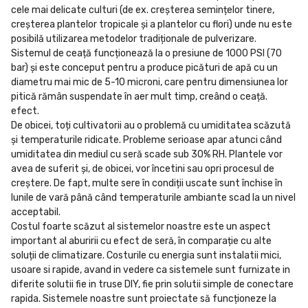
cele mai delicate culturi (de ex. creșterea semințelor tinere,
creșterea plantelor tropicale și a plantelor cu flori) unde nu este
posibilă utilizarea metodelor tradiționale de pulverizare.
Sistemul de ceață funcționează la o presiune de 1000 PSI (70
bar) și este conceput pentru a produce picături de apă cu un
diametru mai mic de 5-10 microni, care pentru dimensiunea lor
pitică rămân suspendate în aer mult timp, creând o ceață.
efect.
De obicei, toți cultivatorii au o problemă cu umiditatea scăzută
și temperaturile ridicate. Probleme serioase apar atunci când
umiditatea din mediul cu seră scade sub 30% RH. Plantele vor
avea de suferit și, de obicei, vor încetini sau opri procesul de
creștere. De fapt, multe sere în condiții uscate sunt închise în
lunile de vară până când temperaturile ambiante scad la un nivel
acceptabil.
Costul foarte scăzut al sistemelor noastre este un aspect
important al aburirii cu efect de seră, în comparație cu alte
soluții de climatizare. Costurile cu energia sunt instalatii mici,
usoare si rapide, avand in vedere ca sistemele sunt furnizate in
diferite solutii fie in truse DIY, fie prin solutii simple de conectare
rapida. Sistemele noastre sunt proiectate să funcționeze la