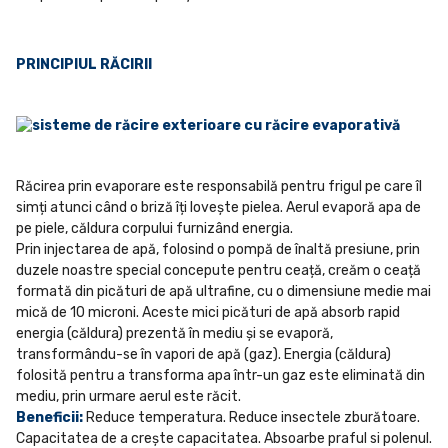
PRINCIPIUL RĂCIRII
Răcirea prin evaporare este responsabilă pentru frigul pe care îl
simți atunci când o briză îți lovește pielea. Aerul evaporă apa de
pe piele, căldura corpului furnizând energia.
Prin injectarea de apă, folosind o pompă de înaltă presiune, prin
duzele noastre special concepute pentru ceață, creăm o ceață
formată din picături de apă ultrafine, cu o dimensiune medie mai
mică de 10 microni. Aceste mici picături de apă absorb rapid
energia (căldura) prezentă în mediu și se evaporă,
transformându-se în vapori de apă (gaz). Energia (căldura)
folosită pentru a transforma apa într-un gaz este eliminată din
mediu, prin urmare aerul este răcit.
Beneficii:
Reduce temperatura. Reduce insectele zburătoare.
Capacitatea de a crește capacitatea. Absoarbe praful si polenul.