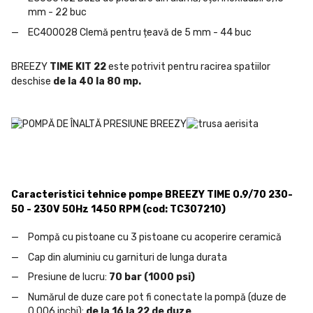
mm - 22 buc
EC400028 Clemă pentru țeavă de 5 mm - 44 buc
BREEZY
TIME KIT 22
este potrivit pentru racirea spatiilor
deschise
de la 40 la 80 mp.
Caracteristici tehnice pompe BREEZY TIME 0.9/70 230-
50 - 230V 50Hz 1450 RPM (cod: TC307210)
Pompă cu pistoane cu 3 pistoane cu acoperire ceramică
Cap din aluminiu cu garnituri de lunga durata
Presiune de lucru:
70 bar (1000 psi)
Numărul de duze care pot fi conectate la pompă (duze de
0,006 inchi):
de la 16 la 22 de duze