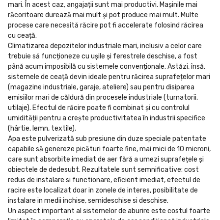
mari. În acest caz, angajații sunt mai productivi. Mașinile mai
răcoritoare durează mai mult și pot produce mai mult. Multe
procese care necesită răcire pot fi accelerate folosind răcirea
cu ceață.
Climatizarea depozitelor industriale mari, inclusiv a celor care
trebuie să funcționeze cu ușile și ferestrele deschise, a fost
până acum imposibilă cu sistemele convenționale. Astăzi, însă,
sistemele de ceață devin ideale pentru răcirea suprafețelor mari
(magazine industriale, garaje, ateliere) sau pentru disiparea
emisiilor mari de căldură din procesele industriale (turnatorii,
utilaje). Efectul de răcire poate fi combinat și cu controlul
umidității pentru a crește productivitatea în industrii specifice
(hârtie, lemn, textile).
Apa este pulverizată sub presiune din duze speciale patentate
capabile să genereze picături foarte fine, mai mici de 10 microni,
care sunt absorbite imediat de aer fără a umezi suprafețele și
obiectele de dedesubt. Rezultatele sunt semnificative: cost
redus de instalare si functionare, eficient imediat, efectul de
racire este localizat doar in zonele de interes, posibilitate de
instalare in medii inchise, semideschise si deschise.
Un aspect important al sistemelor de aburire este costul foarte