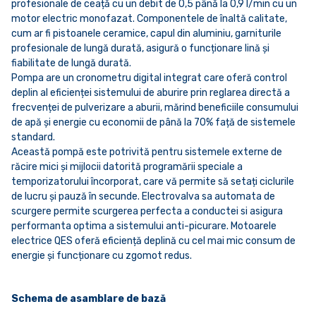
profesionale de ceață cu un debit de 0,5 până la 0,9 l/min cu un
motor electric monofazat. Componentele de înaltă calitate,
cum ar fi pistoanele ceramice, capul din aluminiu, garniturile
profesionale de lungă durată, asigură o funcționare lină și
fiabilitate de lungă durată.
Pompa are un cronometru digital integrat care oferă control
deplin al eficienței sistemului de aburire prin reglarea directă a
frecvenței de pulverizare a aburii, mărind beneficiile consumului
de apă și energie cu economii de până la 70% față de sistemele
standard.
Această pompă este potrivită pentru sistemele externe de
răcire mici și mijlocii datorită programării speciale a
temporizatorului încorporat, care vă permite să setați ciclurile
de lucru și pauză în secunde. Electrovalva sa automata de
scurgere permite scurgerea perfecta a conductei si asigura
performanta optima a sistemului anti-picurare. Motoarele
electrice QES oferă eficiență deplină cu cel mai mic consum de
energie și funcționare cu zgomot redus.
Schema de asamblare de bază