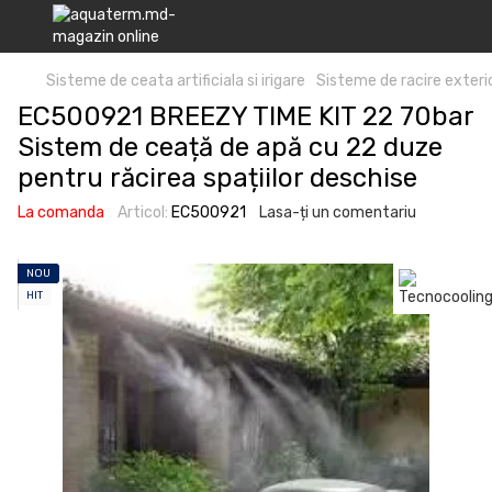
Sisteme de ceata artificiala si irigare
Sisteme de racire exteri
EC500921 BREEZY TIME KIT 22 70bar
Sistem de ceață de apă cu 22 duze
pentru răcirea spațiilor deschise
La comanda
Articol:
EC500921
Lasa-ți un comentariu
NOU
HIT