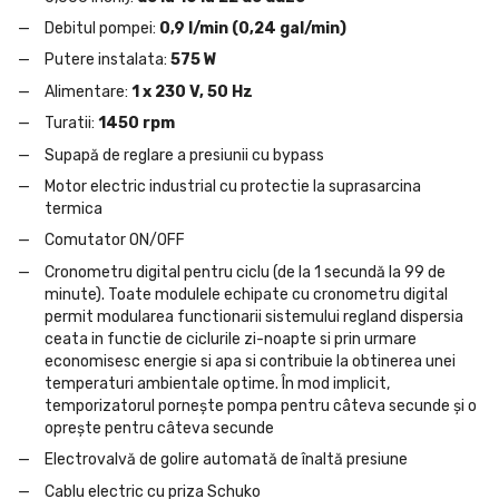
Debitul pompei:
0,9 l/min (0,24 gal/min)
Putere instalata:
575 W
Alimentare:
1 x 230 V, 50 Hz
Turatii:
1450 rpm
Supapă de reglare a presiunii cu bypass
Motor electric industrial cu protectie la suprasarcina
termica
Comutator ON/OFF
Cronometru digital pentru ciclu (de la 1 secundă la 99 de
minute). Toate modulele echipate cu cronometru digital
permit modularea functionarii sistemului regland dispersia
ceata in functie de ciclurile zi-noapte si prin urmare
economisesc energie si apa si contribuie la obtinerea unei
temperaturi ambientale optime. În mod implicit,
temporizatorul pornește pompa pentru câteva secunde și o
oprește pentru câteva secunde
Electrovalvă de golire automată de înaltă presiune
Cablu electric cu priza Schuko