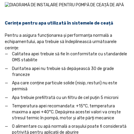
Cerințe pentru apa utilizată în sistemele de ceață
Pentru a asigura funcționarea și performanța normală a
echipamentului, apa trebuie să îndeplinească următoarele
cerințe:
Calitatea apei trebuie să fie în conformitate cu standardele
OMS stabilite
Duritatea apei nu trebuie să depășească 30 de grade
franceze
Apa care conține particule solide (nisip, resturi) nu este
permisă
Apa trebuie prefiltrată cu un filtru de cel puțin 5 microni
Temperatura apei recomandata: +15°C, temperatura
maxima a apei +40°C. Depășirea acestei valori va crește
stresul termic în pompă, motor și alte părți mecanice
O alimentare cu apă normală a orașului poate fi considerată
potrivită pentru aplicații de aburire