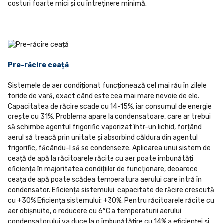
costuri foarte mici și cu întreținere minimă.
Pre-răcire ceață
Sistemele de aer condiționat funcționează cel mai rău în zilele
toride de vară, exact când este cea mai mare nevoie de ele.
Capacitatea de răcire scade cu 14-15%, iar consumul de energie
crește cu 31%. Problema apare la condensatoare, care ar trebui
să schimbe agentul frigorific vaporizat într-un lichid, forțând
aerul să treacă prin unitate și absorbind căldura din agentul
frigorific, făcându-l să se condenseze. Aplicarea unui sistem de
ceață de apă la răcitoarele răcite cu aer poate îmbunătăți
eficiența în majoritatea condițiilor de funcționare, deoarece
ceața de apă poate scădea temperatura aerului care intră în
condensator. Eficiența sistemului: capacitate de răcire crescută
cu +30% Eficiența sistemului: +30%. Pentru răcitoarele răcite cu
aer obișnuite, o reducere cu 6°C a temperaturii aerului
condensatorului va duce la o îmbunătățire cu 14% a eficienței și