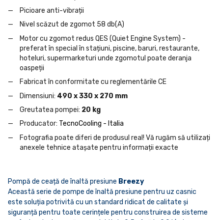
Picioare anti-vibrații
Nivel scăzut de zgomot 58 db(A)
Motor cu zgomot redus QES (Quiet Engine System) -
preferat în special în stațiuni, piscine, baruri, restaurante,
hoteluri, supermarketuri unde zgomotul poate deranja
oaspeții
Fabricat în conformitate cu reglementările CE
Dimensiuni:
490 x 330 x 270 mm
Greutatea pompei:
20 kg
Producator:
TecnoCooling
- Italia
Fotografia poate diferi de produsul real! Vă rugăm să utilizați
anexele tehnice atașate pentru informații exacte
Pompă
de ceață de înaltă presiune
Breezy
Această serie de pompe de înaltă presiune pentru uz casnic
este soluția potrivită cu un standard ridicat de calitate și
siguranță pentru toate cerințele pentru construirea de sisteme