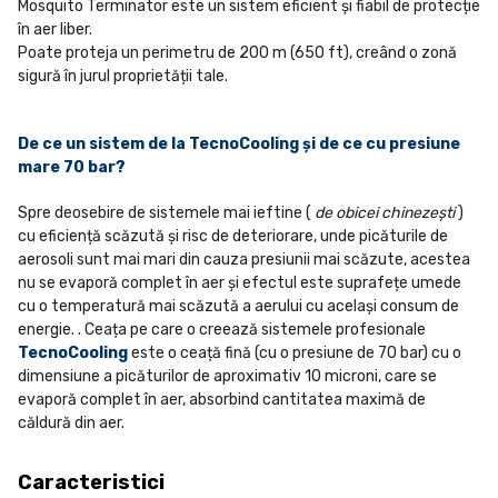
Mosquito Terminator este un sistem eficient și fiabil de protecție
în aer liber.
Poate proteja un perimetru de 200 m (650 ft), creând o zonă
sigură în jurul proprietății tale.
De ce un sistem de la TecnoCooling și de ce cu presiune
mare 70 bar?
Spre deosebire de sistemele mai ieftine (
de obicei chinezești
)
cu eficiență scăzută și risc de deteriorare, unde picăturile de
aerosoli sunt mai mari din cauza presiunii mai scăzute, acestea
nu se evaporă complet în aer și efectul este suprafețe umede
cu o temperatură mai scăzută a aerului cu același consum de
energie. . Ceața pe care o creează sistemele profesionale
TecnoCooling
este o ceață fină (cu o presiune de 70 bar) cu o
dimensiune a picăturilor de aproximativ 10 microni, care se
evaporă complet în aer, absorbind cantitatea maximă de
căldură din aer.
Caracteristici