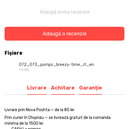
Adaogă prima recenzie
Adaugă o recenzie
Fișiere
072_073_pumps_breezy-time_it_en
1.4 МБ
PDF
Livrare
Achitare
Garanție
Livrare prin Nova Poshta — de la 85 lei
Prin curier în Chișinău — se livrează gratuit de la comanda
minima de la 1500 lei