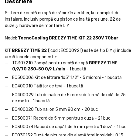
Descriere
Sistem de ceață cu apă de răcire în aer liber, kit complet de
instalare, inclusiv pompă cu piston de înaltă presiune, 22 de
duze și hardware de montare DIY
Model:
TecnoCooling BREEZY TIME KIT 22 230V 70bar
KIT
BREEZY TIME 22 (
cod
:
EC500921) este de tip DIY și include
următoarele componente:
TC307210 Pompă pentru ceață de apă
BREEZY TIME
0,9/70 230-50
0,9 L/min
- 1 bucată
EC500006 Kit de filtrare 1x5" 1/2" - 5 microni - 1 bucată
EC400010 Tăiător de țevi - 1 bucată
EC400029 Tub de nailon de 5 mm sub formă de rolă de 25
de metri - 1 bucată
EC400020 Tub nailon 5 mm 80 cm - 20 buc
EC300071 Racord de 5 mm pentru o duză - 21 buc
EC300074 Racord de capăt de 5 mm pentru 1 duză - 1 buc
EC030152 Duză de picurare din alamă/oțel inoxidabil 0,15