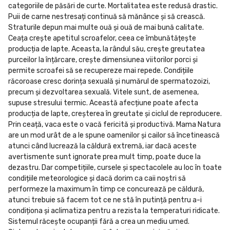
categoriile de păsări de curte. Mortalitatea este redusă drastic.
Puii de carne nestresați continuă să mănânce și să crească.
Straturile depun mai multe ouă și ouă de mai bună calitate.
Ceața crește apetitul scroafelor, ceea ce îmbunătățește
producția de lapte. Aceasta, la rândul său, crește greutatea
purceilor la înțărcare, crește dimensiunea viitorilor porci și
permite scroafei să se recupereze mai repede. Condițiile
răcoroase cresc dorința sexuală și numărul de spermatozoizi,
precum și dezvoltarea sexuală. Vitele sunt, de asemenea,
supuse stresului termic. Această afecțiune poate afecta
producția de lapte, creșterea în greutate și ciclul de reproducere.
Prin ceață, vaca este o vacă fericită și productivă. Mama Natura
are un mod urât de a le spune oamenilor și cailor să încetinească
atunci când lucrează la căldură extremă, iar dacă aceste
avertismente sunt ignorate prea mult timp, poate duce la
dezastru. Dar competițiile, cursele și spectacolele au loc în toate
condițiile meteorologice și dacă dorim ca caii noștri să
performeze la maximum în timp ce concurează pe căldură,
atunci trebuie să facem tot ce ne stă în putință pentru a-i
condiționa și aclimatiza pentru a rezista la temperaturi ridicate.
Sistemul răcește ocupanții fără a crea un mediu umed.