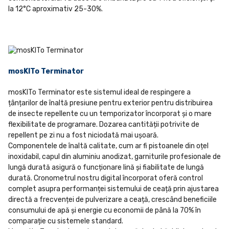
la 12°C aproximativ 25-30%.
mosKITo Terminator
mosKITo Terminator este sistemul ideal de respingere a
țânțarilor de înaltă presiune pentru exterior pentru distribuirea
de insecte repellente cu un temporizator încorporat și o mare
flexibilitate de programare. Dozarea cantității potrivite de
repellent pe zi nu a fost niciodată mai ușoară.
Componentele de înaltă calitate, cum ar fi pistoanele din oțel
inoxidabil, capul din aluminiu anodizat, garniturile profesionale de
lungă durată asigură o funcționare lină și fiabilitate de lungă
durată. Cronometrul nostru digital încorporat oferă control
complet asupra performanței sistemului de ceață prin ajustarea
directă a frecvenței de pulverizare a ceață, crescând beneficiile
consumului de apă și energie cu economii de până la 70% în
comparație cu sistemele standard.