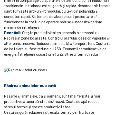
limitat în comparație cu aparatele de aer condiționat industriale
tradiționale. Instalarea este ușoară și rapidă, deoarece sistemele
sunt furnizate într-un kit modular, cu țevi din poliamidă și
conectori rapidi. Sistemele de aburire sunt proiectate să
funcționeze la costuri de operare reduse și necesită cerințe
minime de întreținere.
Beneficii:
Crește productivitatea generală a personalului.
Răcirea în zone localizate. Controlul prafului, gazelor, vaporilor și
altor emisii nocive. Reducerea imediată a temperaturii. Costurile
de instalare au fost reduse cu 75%. Economii semnificative de
energie. Întreținere ușoară și ieftină. Stresul termic redus
Răcirea animalelor cu ceață
Păsările și animalele, ca și oamenii, sunt mai fericite și mai
productive atunci când se distrează. Ceața de apă reduce
stresul termic și crește productivitatea.
Ceața asigură reducerea stresului termic pentru toate