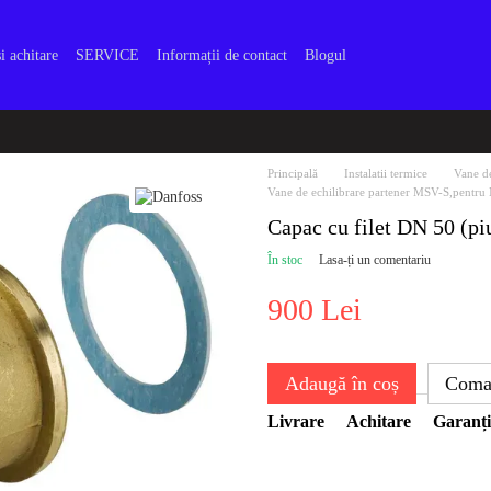
i achitare
SERVICE
Informații de contact
Blogul
Principală
Instalatii termice
Vane de
Vane de echilibrare partener MSV-S,pentr
Capac cu filet DN 50 (piu
În stoc
Lasa-ți un comentariu
900 Lei
Adaugă în coș
Coma
Livrare
Achitare
Garanți