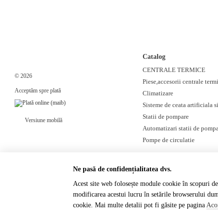
Catalog
CENTRALE TERMICE
© 2026
Piese,accesorii centrale term
Acceptăm spre plată
Climatizare
Sisteme de ceata artificiala si
Statii de pompare
Versiune mobilă
Automatizari statii de pomp
Pompe de circulatie
Ne pasă de confidențialitatea dvs.
Acest site web folosește module cookie în scopuri de 
modificarea acestui lucru în setările browserului du
Magazin online creat cu Horoshop
cookie. Mai multe detalii pot fi găsite pe pagina
Acor