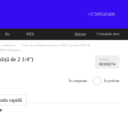
+37369545400
Intrare
Comanda mea
Ro
MDL
 echilibrare
Vane de echilibrare partener MSV-S,pentru MSV-B
u MSV-B Danfoss
liță de 2 1/4")
Articol
003Z0274
În comparație
În preferate
nda rapidă
e