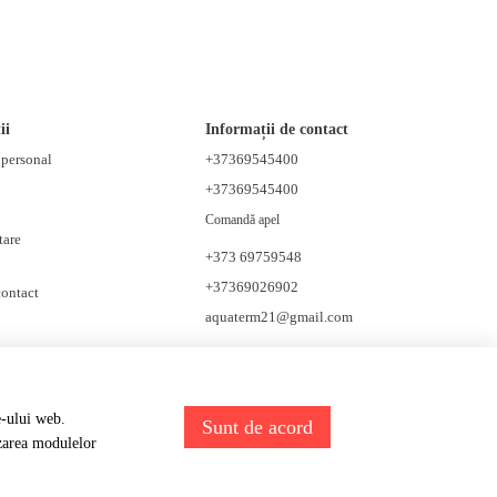
ii
Informații de contact
t personal
+37369545400
+37369545400
Comandă apel
tare
+373 69759548
+37369026902
contact
aquaterm21@gmail.com
e de socializare
e-ului web.
Sunt de acord
izarea modulelor