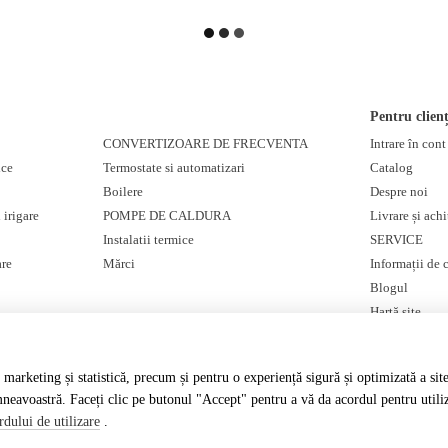
Pentru clienț
CONVERTIZOARE DE FRECVENTA
Intrare în con
ice
Termostate si automatizari
Catalog
Boilere
Despre noi
 irigare
POMPE DE CALDURA
Livrare și achi
Instalatii termice
SERVICE
are
Mărci
Informații de 
Blogul
Hartă site
Suntem în rețelel
marketing și statistică, precum și pentru o experiență sigură și optimizată a sit
mneavoastră. Faceți clic pe butonul "Accept" pentru a vă da acordul pentru util
dului de utilizare
.