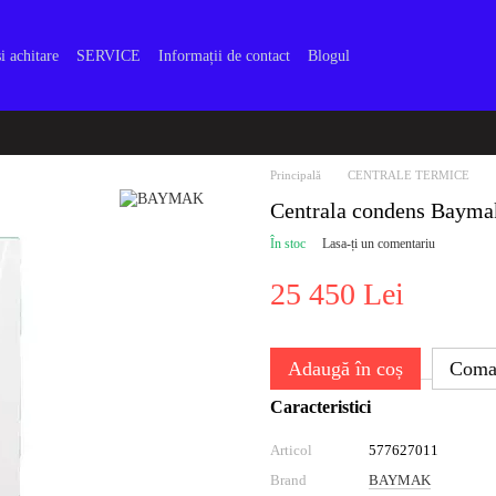
i achitare
SERVICE
Informații de contact
Blogul
Principală
CENTRALE TERMICE
Centrala condens Baym
În stoc
Lasa-ți un comentariu
25 450 Lei
Adaugă în coș
Coma
Caracteristici
Articol
577627011
Brand
BAYMAK