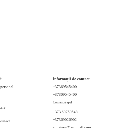
ii
Informații de contact
t personal
+37369545400
+37369545400
Comandă apel
tare
+373 69759548
+37369026902
contact
aquaterm21@gmail.com