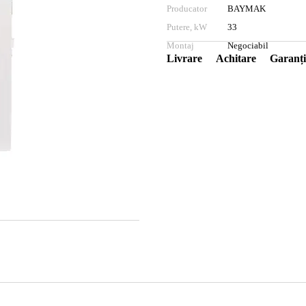
Producator
BAYMAK
Putere, kW
33
Montaj
Negociabil
Livrare
Achitare
Garanți