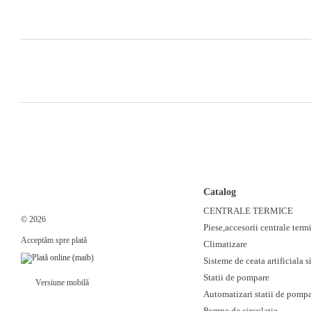
Catalog
CENTRALE TERMICE
© 2026
Piese,accesorii centrale term
Acceptăm spre plată
Climatizare
Sisteme de ceata artificiala si
Statii de pompare
Versiune mobilă
Automatizari statii de pomp
Pompe de circulatie