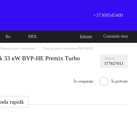
+37369545400
Intrare
Comanda mea
Ro
MDL
Centrale prin condensare
Centrale prin condensare BAYMAK
ak 33 кW BYP-HE Premix Тurbo
Articol
577627011
În comparație
În preferate
nda rapidă