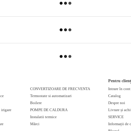
Pentru clienț
CONVERTIZOARE DE FRECVENTA
Intrare în con
ice
Termostate si automatizari
Catalog
Boilere
Despre noi
 irigare
POMPE DE CALDURA
Livrare și achi
Instalatii termice
SERVICE
are
Mărci
Informații de 
Blogul