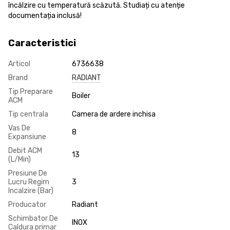
încălzire cu temperatură scăzută. Studiați cu atenție
documentația inclusă!
Caracteristici
Articol
6736638
Brand
RADIANT
Tip Preparare
Boiler
ACM
Tip centrala
Camera de ardere inchisa
Vas De
8
Expansiune
Debit ACM
13
(L/Min)
Presiune De
Lucru Regim
3
Incalzire (Bar)
Producator
Radiant
Schimbator De
INOX
Caldura primar