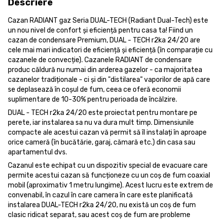
Descriere
Cazan RADIANT gaz Seria DUAL-TECH (Radiant Dual-Tech) este
un nou nivel de confort și eficiență pentru casa ta! Fiind un
cazan de condensare Premium, DUAL - TECH r2ka 24/20 are
cele mai mari indicatori de eficiență și eficiență (în comparație cu
cazanele de convecție). Cazanele RADIANT de condensare
produc căldură nu numai din arderea gazelor - ca majoritatea
cazanelor tradiționale - ci și din "distilarea" vaporilor de apă care
se deplasează în coșul de fum, ceea ce oferă economii
suplimentare de 10-30% pentru perioada de încălzire.
DUAL - TECH r2ka 24/20 este proiectat pentru montare pe
perete, iar instalarea sa nu va dura mult timp. Dimensiunile
compacte ale acestui cazan vă permit să îl instalați în aproape
orice cameră (în bucătărie, garaj, cămară etc.) din casa sau
apartamentul dvs.
Cazanul este echipat cu un dispozitiv special de evacuare care
permite acestui cazan să funcționeze cu un coș de fum coaxial
mobil (aproximativ 1 metru lungime). Acest lucru este extrem de
convenabil, în cazul în care camera în care este planificată
instalarea DUAL-TECH r2ka 24/20, nu există un coș de fum
clasic ridicat separat, sau acest coș de fum are probleme