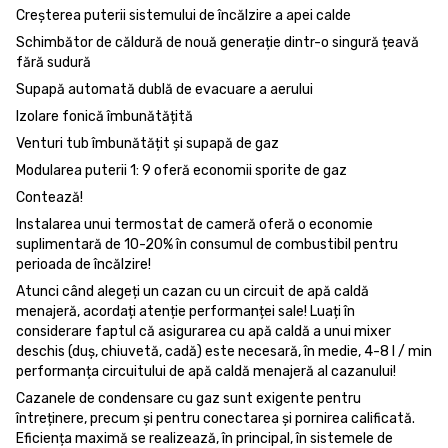
Creșterea puterii sistemului de încălzire a apei calde
Schimbător de căldură de nouă generație dintr-o singură țeavă
fără sudură
Supapă automată dublă de evacuare a aerului
Izolare fonică îmbunătățită
Venturi tub îmbunătățit și supapă de gaz
Modularea puterii 1: 9 oferă economii sporite de gaz
Contează!
Instalarea unui termostat de cameră oferă o economie
suplimentară de 10-20% în consumul de combustibil pentru
perioada de încălzire!
Atunci când alegeți un cazan cu un circuit de apă caldă
menajeră, acordați atenție performanței sale! Luați în
considerare faptul că asigurarea cu apă caldă a unui mixer
deschis (duș, chiuvetă, cadă) este necesară, în medie, 4-8 l / min
performanța circuitului de apă caldă menajeră al cazanului!
Cazanele de condensare cu gaz sunt exigente pentru
întreținere, precum și pentru conectarea și pornirea calificată.
Eficiența maximă se realizează, în principal, în sistemele de