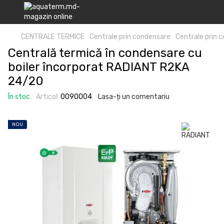
CENTRALE TERMICE
Centrale prin condensare
Centrale prin
Centrală termică în condensare cu
boiler încorporat RADIANT R2KA
24/20
În stoc
Articol:
0090004
Lasa-ți un comentariu
NOU