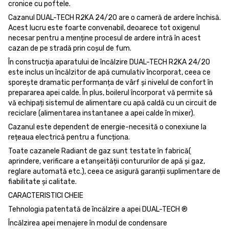
cronice cu poftele.
Cazanul DUAL-TECH R2KA 24/20 are o cameră de ardere închisă.
Acest lucru este foarte convenabil, deoarece tot oxigenul
necesar pentru a menține procesul de ardere intră în acest
cazan de pe stradă prin coșul de fum.
În construcția aparatului de încălzire DUAL-TECH R2KA 24/20
este inclus un încălzitor de apă cumulativ încorporat, ceea ce
sporește dramatic performanța de vârf și nivelul de confort în
prepararea apei calde. În plus, boilerul încorporat vă permite să
vă echipați sistemul de alimentare cu apă caldă cu un circuit de
reciclare (alimentarea instantanee a apei calde în mixer).
Cazanul este dependent de energie-necesită o conexiune la
rețeaua electrică pentru a funcționa.
Toate cazanele Radiant de gaz sunt testate în fabrică(
aprindere, verificare a etanșeității contururilor de apă și gaz,
reglare automată etc.), ceea ce asigură garanții suplimentare de
fiabilitate și calitate.
CARACTERISTICI CHEIE
Tehnologia patentată de încălzire a apei DUAL-TECH ®
Încălzirea apei menajere în modul de condensare