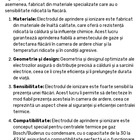
asemenea, fabricat din materiale specializate care au o
sensibilitate ridicată la flacără.
Materiale:
Electrodul de aprindere și ionizare este fabricat
din materiale de înaltă calitate, care oferă o rezistență
ridicată la căldură și la influențe chimice. Acest lucru
garantează aprinderea fiabilă a amestecului de gaze și
detectarea flăcării în camera de ardere chiar și la
temperaturi ridicate și în condiții agresive.
Geometrie și design:
Geometria și designul optimizate ale
electrozilor asigură o distribuție precisă a căldurii și a sarcinii
electrice, ceea ce îi crește eficiența și îi prelungește durata
de viață.
Sensibilitate:
Electrodul de ionizare este foarte sensibil la
prezența unei flăcări. Acest lucru îi permite să detecteze în
mod fiabil prezența acesteia în camera de ardere, ceea ce
reprezintă un aspect cheie al siguranței și eficienței centralei
termice.
Compatibilitate:
Electrodul de aprindere și ionizare este
conceput special pentru centralele termice pe gaz
Bosch/Buderus cu condensare, cu o capacitate de la 30 la
42 kW, asigurând o compatibilitate perfectă și o funcționare