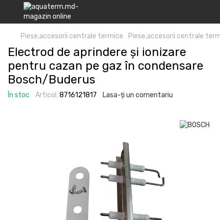
Piese,accesorii centrale termice
Piese,accesorii centrale te
Electrod de aprindere și ionizare
pentru cazan pe gaz în condensare
Bosch/Buderus
În stoc
Articol:
8716121817
Lasa-ți un comentariu