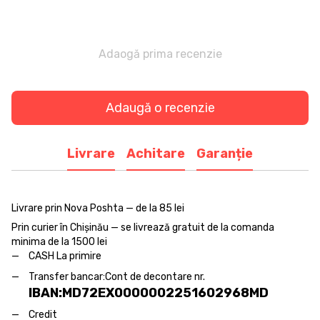
Adaogă prima recenzie
Adaugă o recenzie
Livrare
Achitare
Garanție
Livrare prin Nova Poshta — de la 85 lei
Prin curier în Chișinău — se livrează gratuit de la comanda
minima de la 1500 lei
CASH La primire
Transfer bancar:
Cont de decontare nr.
IBAN:MD72EX0000002251602968MD
Credit