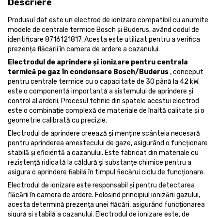
Descriere
Produsul dat este un electrod de ionizare compatibil cu anumite
modele de centrale termice Bosch și Buderus, având codul de
identificare 8716121817. Acesta este utilizat pentru a verifica
prezența flăcării în camera de ardere a cazanului.
Electrodul de aprindere și ionizare pentru centrala
termică pe gaz în condensare Bosch/Buderus
, conceput
pentru centrale termice cu o capacitate de 30 până la 42 kW,
este o componentă importantă a sistemului de aprindere și
control al arderii. Procesul tehnic din spatele acestui electrod
este o combinație complexă de materiale de înaltă calitate și o
geometrie calibrată cu precizie.
Electrodul de aprindere creează și menține scânteia necesară
pentru aprinderea amestecului de gaze, asigurând o funcționare
stabilă și eficientă a cazanului. Este fabricat din materiale cu
rezistență ridicată la căldură și substanțe chimice pentru a
asigura o aprindere fiabilă în timpul fiecărui ciclu de funcționare.
Electrodul de ionizare este responsabil și pentru detectarea
flăcării în camera de ardere. Folosind principiul ionizării gazului,
acesta determină prezența unei flăcări, asigurând funcționarea
sigură și stabilă a cazanului. Electrodul de ionizare este, de