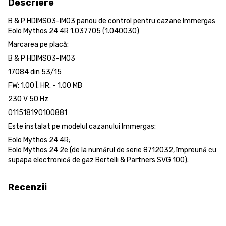
Descriere
B & P HDIMS03-IM03 panou de control pentru cazane Immergas
Eolo Mythos 24 4R 1.037705 (1.040030)
Marcarea pe placă:
B & P HDIMS03-IM03
17084 din 53/15
FW: 1.00 Î. HR. - 1.00 MB
230 V 50 Hz
011518190100881
Este instalat pe modelul cazanului Immergas:
Eolo Mythos 24 4R;
Eolo Mythos 24 2e (de la numărul de serie 8712032, împreună cu
supapa electronică de gaz Bertelli & Partners SVG 100).
Recenzii