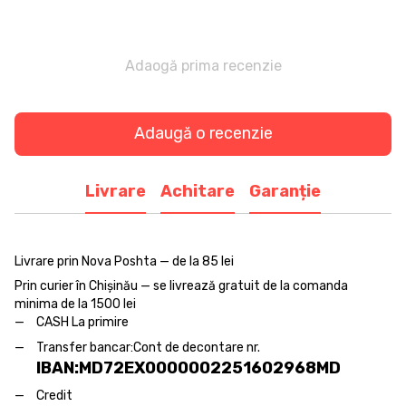
Adaogă prima recenzie
Adaugă o recenzie
Livrare
Achitare
Garanție
Livrare prin Nova Poshta — de la 85 lei
Prin curier în Chișinău — se livrează gratuit de la comanda
minima de la 1500 lei
CASH La primire
Transfer bancar:
Cont de decontare nr.
IBAN:MD72EX0000002251602968MD
Credit