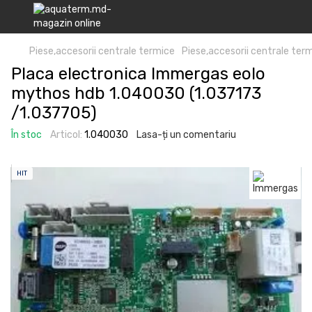
Piese,accesorii centrale termice
Piese,accesorii centrale te
Placa electronica Immergas eolo
mythos hdb 1.040030 (1.037173
/1.037705)
În stoc
Articol:
1.040030
Lasa-ți un comentariu
HIT