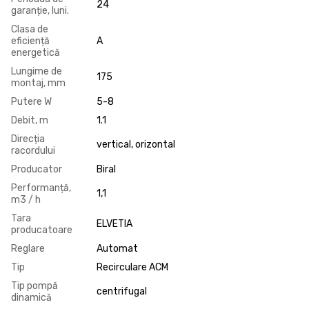
24
garanție, luni.
Clasa de
eficiență
A
energetică
Lungime de
175
montaj, mm
Putere W
5-8
Debit, m
1.1
Direcția
vertical, orizontal
racordului
Producator
Biral
Performanță,
1,1
m3 / h
Tara
ELVETIA
producatoare
Reglare
Automat
Tip
Recirculare ACM
Tip pompă
centrifugal
dinamică