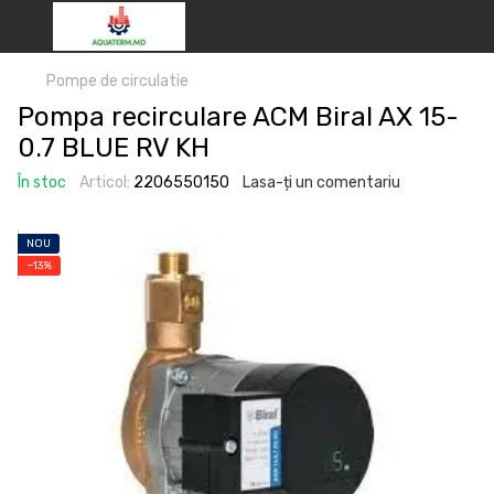
Pompe de circulatie
Pompa recirculare ACM Biral AX 15-
0.7 BLUE RV KH
În stoc
Articol:
2206550150
Lasa-ți un comentariu
NOU
−13%