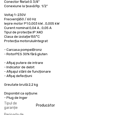
Conector filetat
:
G 3/4"
Conexiune la țeavă
:
Rp. 1/2"
Voltaj
:
1~
230V
Frecvenţă
50 / 60 Hz
Ieșire motor P1
:
0,003 kW...0,005 kW
Curent nominal
:
0,04 A...0,05 A
Tipul de protecție
:
IP X4D
Clasa de izolație
155°C
Protecția motorului
Integrat
- Carcasa pompei
Bronz
- Rotor
PES 30% fără gluten
- Afișaj putere de intrare
- Indicator de debit
- Afișajul stării de funcționare
- Afișaj defecțiuni
Greutate brută
:
2,2 kg
Disponibil ca opțiune:
- Plug de înger
Tipul de
Producător
garanție
Perioada de