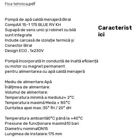
Fisa tehnica
,pdf
Pompă de apă caldă menajeră Biral
CompAX 15-1 175 BLUE RV KH
Caracterist
Supapă de sens unic și robinet cu bilă
ici
sunt integrate
Include carcasă de izolație termică și
Conector Biral
Design ECO
, 1x230V
Pompă încorporată în conductă de înaltă eficiență
cu motor cu magnet permanent
pentru alimentarea cu apă caldă menajeră
Mediu de alimentare
:
Apă
Înălțimea de alimentare
:
Volumul de alimentare
:
Temperatura minimă a mediului
+ 2°C
Temperatura maximă Meda.
+ 85°C
Duritatea apei max.
:
35° fH / 20° dH
Temperatura ambiantă
0°C până la +40°C
Presiune de funcționare maximă
10 bari
Diametru nominal
DN
15
Lungimea de instalare
:
175 mm