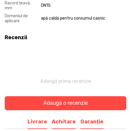
Racord țeavă,
DN15
mm
Domeniul de
apă caldă pentru consumul casnic
aplicare
Recenzii
Adaogă prima recenzie
Adaugă o recenzie
Livrare
Achitare
Garanție