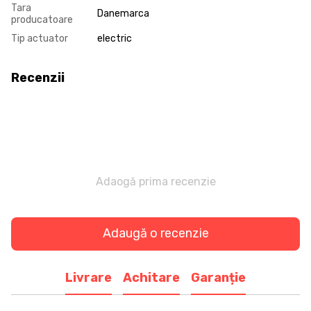
Tara
Danemarca
producatoare
Tip actuator
electric
Recenzii
Adaogă prima recenzie
Adaugă o recenzie
Livrare
Achitare
Garanție