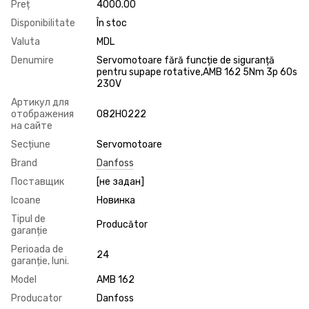
Preț
4000.00
Disponibilitate
În stoc
Valuta
MDL
Denumire
Servomotoare fără funcție de siguranță
pentru supape rotative,AMB 162 5Nm 3p 60s
230V
Артикул для
отображения
082H0222
на сайте
Seсțiune
Servomotoare
Brand
Danfoss
Поставщик
[не задан]
Icoane
Новинка
Tipul de
Producător
garanție
Perioada de
24
garanție, luni.
Model
AMB 162
Producator
Danfoss