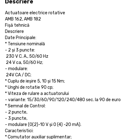
Descriere
Actuatoare electrice rotative
AMB 162, AMB 182
Fișă tehnică
Descriere
Date Principale:
* Tensiune nominală
- 2 și 3 puncte:
230 V C. A., 50/60 Hz
24 V ca, 50/60 Hz;
- modulare:
24V CA / DC;
* Cuplu de ieșire 5, 10 și 15 Nm;
* Unghi de rotatie 90 cp;
* Viteza de rulare a actuatorului
- variante: 15/30/60/90/120/240/480 sec. la 90 de euro
* Semnal de Control:
- 2 puncte,
- 3 puncte,
- modulare (0(2)-10 V și 0 (4) -20 mA).
Caracteristici:
* Comutator auxiliar suplimentar;