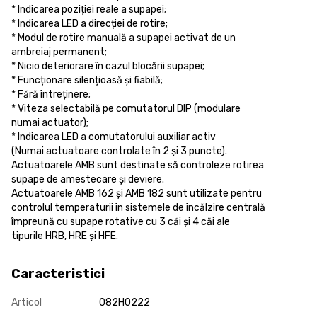
* Indicarea poziției reale a supapei;
* Indicarea LED a direcției de rotire;
* Modul de rotire manuală a supapei activat de un
ambreiaj permanent;
* Nicio deteriorare în cazul blocării supapei;
* Funcționare silențioasă și fiabilă;
* Fără întreținere;
* Viteza selectabilă pe comutatorul DIP (modulare
numai actuator);
* Indicarea LED a comutatorului auxiliar activ
(Numai actuatoare controlate în 2 și 3 puncte).
Actuatoarele AMB sunt destinate să controleze rotirea
supape de amestecare și deviere.
Actuatoarele AMB 162 și AMB 182 sunt utilizate pentru
controlul temperaturii în sistemele de încălzire centrală
împreună cu supape rotative cu 3 căi și 4 căi ale
tipurile HRB, HRE și HFE.
Caracteristici
Articol
082H0222