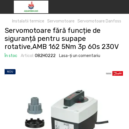
Instalatii termice
Servomotoare
Servomotoare Danfoss
Servomotoare fără funcție de
siguranță pentru supape
rotative,AMB 162 5Nm 3p 60s 230V
În stoc
Articol:
082H0222
Lasa-ți un comentariu
NOU