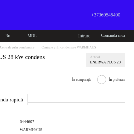
+37369545400
Intrare
Comanda mea
Ro
MDL
Centrale prin condensare
Centrale prin condensare WARMHAUS
S 28 kW condens
Articol
ENERWA PLUS 28
În comparație
În preferate
nda rapidă
6444607
WARMHAUS