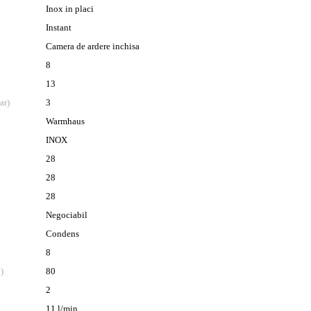
Inox in placi
Instant
Camera de ardere inchisa
8
13
ar)
3
Warmhaus
INOX
28
28
28
Negociabil
Condens
8
)
80
2
11 l/min