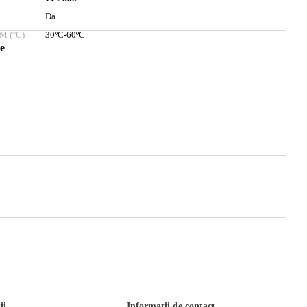
Da
M (°C)
30ºC-60ºC
e
ii
Informații de contact