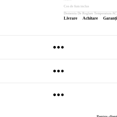
Cos de fum inclus
Domeniu De Reglare Temperatura AC
Livrare
Achitare
Garanți
Pentru clienț