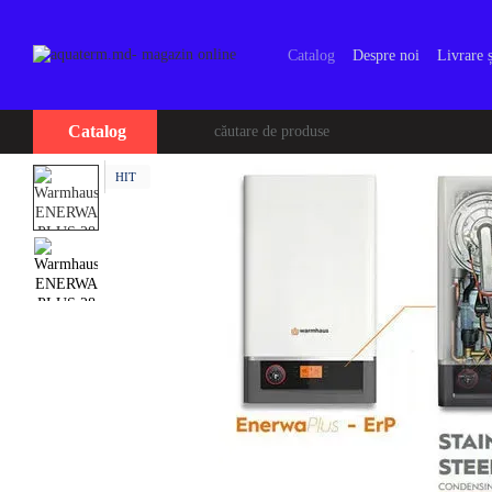
Mergi la conținutul principal
Catalog
Despre noi
Livrare ș
Catalog
HIT