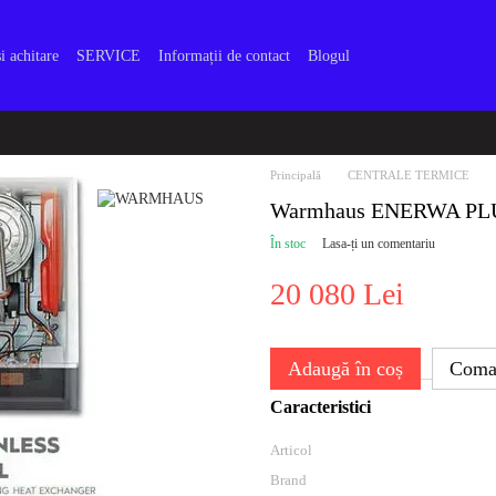
i achitare
SERVICE
Informații de contact
Blogul
Principală
CENTRALE TERMICE
Warmhaus ENERWA PLU
În stoc
Lasa-ți un comentariu
20 080 Lei
Adaugă în coș
Coma
Caracteristici
Articol
Brand