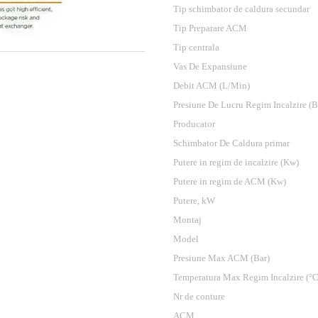
Tip schimbator de caldura secundar
Tip Preparare ACM
Tip centrala
Vas De Expansiune
Debit ACM (L/Min)
Presiune De Lucru Regim Incalzire (B
Producator
Schimbator De Caldura primar
Putere in regim de incalzire (Kw)
Putere in regim de ACM (Kw)
Putere, kW
Montaj
Model
Presiune Max ACM (Bar)
Temperatura Max Regim Incalzire (°C
Nr de conture
ACM