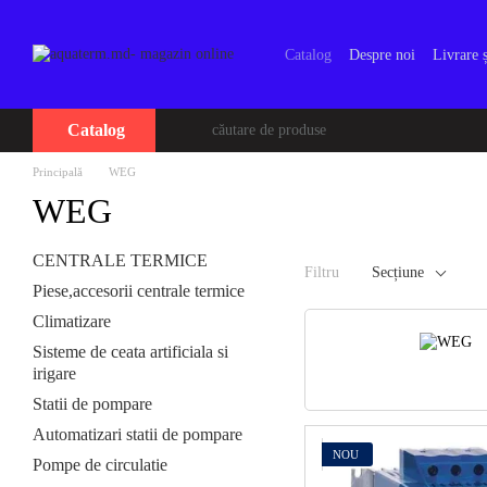
Mergi la conținutul principal
Catalog
Despre noi
Livrare ș
Catalog
Principală
WEG
WEG
CENTRALE TERMICE
Filtru
Seсțiune
Piese,accesorii centrale termice
Climatizare
Sisteme de ceata artificiala si
irigare
Statii de pompare
Automatizari statii de pompare
NOU
Pompe de circulatie