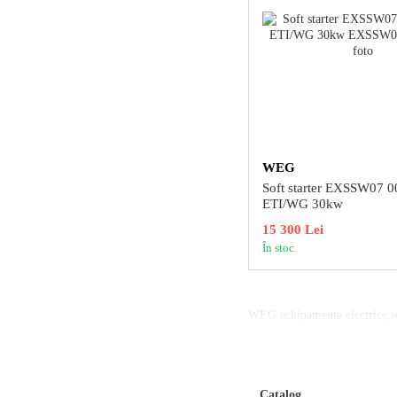
WEG
Soft starter EXSSW07 
ETI/WG 30kw
15 300 Lei
În stoc
WEG echipamente electrice,so
Catalog