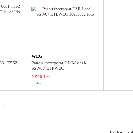
WEG
0061 T5SZ
Panou incorporat HMI-Local-
SSW07 ETI/WEG
2 500 Lei
În stoc
ft startere
Pentru clienț