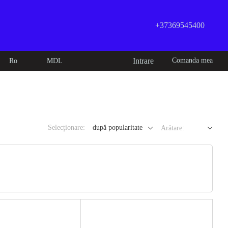
+37369545400
Intrare
Comanda mea
Ro
MDL
Selecționare:
după popularitate
Arătare: