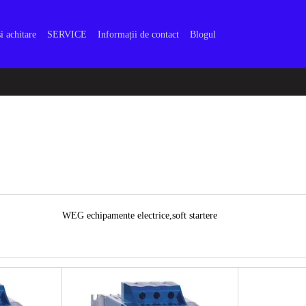
i achitare
SERVICE
Informații de contact
Blogul
WEG echipamente electrice,soft startere