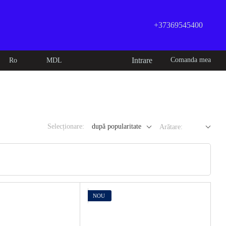
+37369545400
Intrare
Comanda mea
Ro
MDL
Selecționare:
după popularitate
Arătare:
NOU