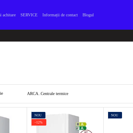
i achitare
SERVICE
Informații de contact
Blogul
ARCA..Centrale termice
NOU
NOU
−12%