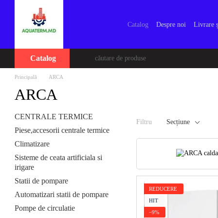
Mergi la conținutul principal
Catalog
Despre noi
Livrare ș
Catalog
Principală
ARCA
ARCA
CENTRALE TERMICE
Filtru
Seсțiune
Piese,accesorii centrale termice
Climatizare
Sisteme de ceata artificiala si
irigare
Statii de pompare
REDUCERE
Automatizari statii de pompare
HIT
Pompe de circulatie
−9%