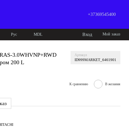
+37369545400
Вход
Мой заказ
Рус
MDL
chi RAS-3.0WHVNP+RWD
Артикул
ID999MARKET_6461901
ром 200 L
К сравнению
В желания
каз
HITACHI