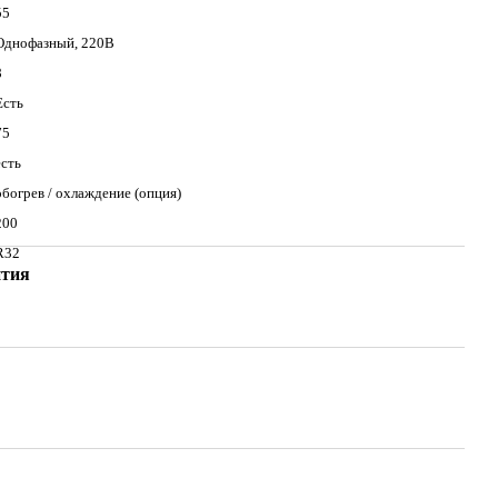
55
Однофазный, 220B
8
Есть
75
есть
обогрев / охлаждение (опция)
200
R32
нтия