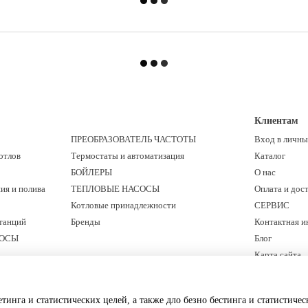
Клиентам
ПРЕОБРАЗОВАТЕЛЬ ЧАСТОТЫ
Вход в личны
отлов
Термостаты и автоматизация
Каталог
БОЙЛЕРЫ
О нас
ия и полива
ТЕПЛОВЫЕ НАСОСЫ
Оплата и дос
Котловые принадлежности
СЕРВИС
танций
Бренды
Контактная 
СОСЫ
Блог
Карта сайта
Мы в соцсетях
етинга и статистических целей, а также дло безно бестинга и статистиче