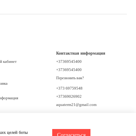
Контактная информация
й кабинет
+37369545400
+37369545400
Перезвонить вам?
тавка
+373 69759548
+37369026902
информация
aquaterm21@gmail.com
ских целей боты
Согласиться