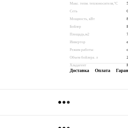
Макс. тепм. теплоносителя,°C
Сеть
Мощность, кВт
Бойлер
Площадь,м2
Инвертор
Режим работы:
Объем бойлера. л
Хладагент
Доставка
Оплата
Гара