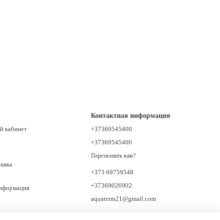
Контактная информация
й кабинет
+37369545400
+37369545400
Перезвонить вам?
тавка
+373 69759548
+37369026902
информация
aquaterm21@gmail.com