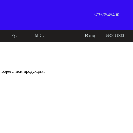
+37369545400
Вход
Мой заказ
Рус
MDL
риобретенной продукции.