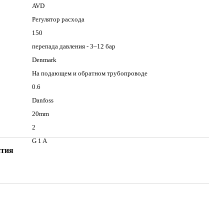
AVD
Регулятор расхода
150
перепада давления - 3–12 бар
Denmark
На подающем и обратном трубопроводе
0.6
Danfoss
20mm
2
G 1 A
нтия