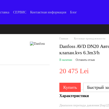
ставка
СЕРВИС
Контактная информация
Блог
Главная
Котловые принадлежности
Danfoss AVD DN20 Авт
клапан.kvs 6.3m3/h
В наличии
Оставить отзыв
20 475 Lei
Купить
Быстрый за
Характеристики
Диапазон перепада давления [бар] [