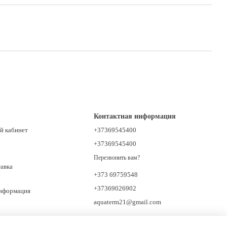
Контактная информация
й кабинет
+37369545400
+37369545400
Перезвонить вам?
тавка
+373 69759548
+37369026902
информация
aquaterm21@gmail.com