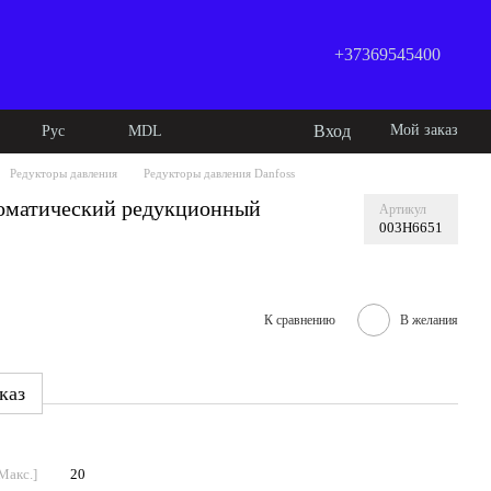
+37369545400
Вход
Мой заказ
Рус
MDL
Редукторы давления
Редукторы давления Danfoss
оматический редукционный
Артикул
003H6651
К сравнению
В желания
каз
Макс.]
20