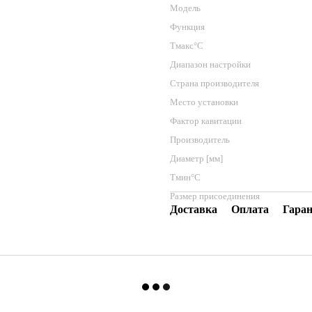
Модель
Функция
Тмакс°C
Диапазон настройки
Страна производителя
Место установки
Фактор кавитации
Производитель
Диаметр [мм]
Тмин°C
Размер присоединения
Доставка
Оплата
Гара