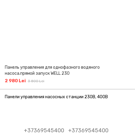
Панель управления для однофазного водяного
насоса.прямой запуск WELL 230
2 980 Lei
3 800 Lei
Панели управления насосныx станции 230В, 400В
+37369545400
+37369545400