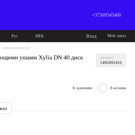
+37369545400
Вход
Мой заказ
Рус
MDL
запорная арматура
ующими ушами Xylia DN 40 диск
Артикул
149G092410
К сравнению
В желания
каз