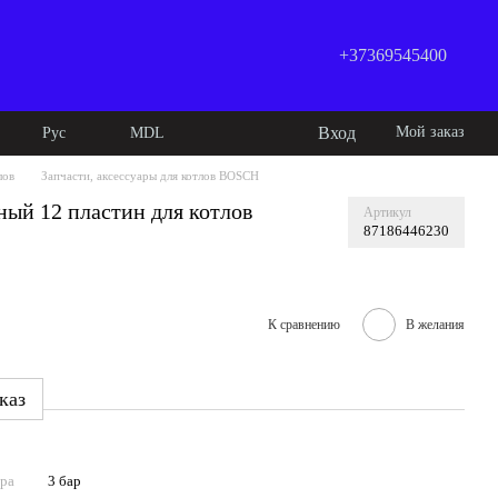
+37369545400
Вход
Мой заказ
Рус
MDL
лов
Запчасти, аксессуары для котлов BOSCH
ый 12 пластин для котлов
Артикул
87186446230
К сравнению
В желания
каз
ура
3 бар