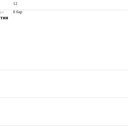
12
ура
6 бар
нтия