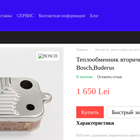
ставка
СЕРВИС
Контактная информация
Блог
Главная
Запчасти, аксессуары для кот
Теплообменник вторичн
Bosch,Buderus
В наличии
Оставить отзыв
1 650 Lei
Купить
Быстрый за
Характеристики
Рабочее давление первичного конт